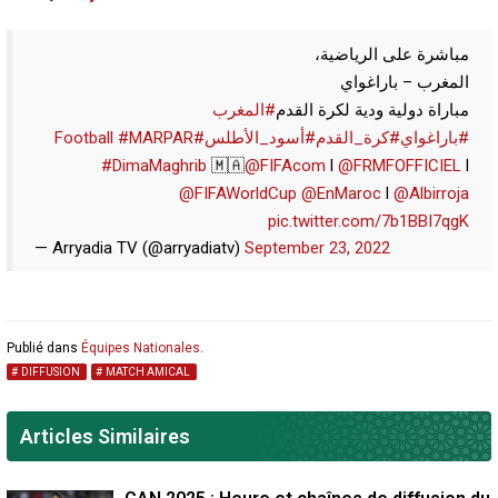
مباشرة على الرياضية،
المغرب – باراغواي
مباراة دولية ودية لكرة القدم
#المغرب
#MARPAR
#Football
#أسود_الأطلس
#كرة_القدم
#باراغواي
#DimaMaghrib
🇲🇦
@FIFAcom
l
@FRMFOFFICIEL
l
@FIFAWorldCup
@EnMaroc
l
@Albirroja
pic.twitter.com/7b1BBI7qgK
— Arryadia TV (@arryadiatv)
September 23, 2022
Publié dans
Équipes Nationales
.
DIFFUSION
MATCH AMICAL
Articles Similaires