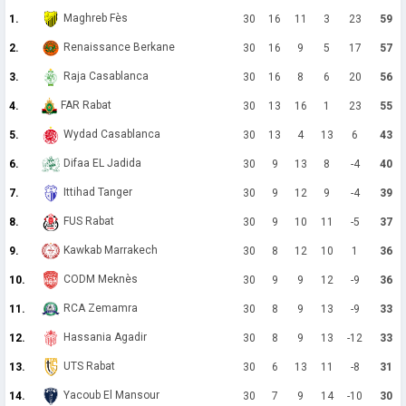
Maghreb Fès
1.
30
16
11
3
23
59
Renaissance Berkane
2.
30
16
9
5
17
57
Raja Casablanca
3.
30
16
8
6
20
56
FAR Rabat
4.
30
13
16
1
23
55
Wydad Casablanca
5.
30
13
4
13
6
43
Difaa EL Jadida
6.
30
9
13
8
-4
40
Ittihad Tanger
7.
30
9
12
9
-4
39
FUS Rabat
8.
30
9
10
11
-5
37
Kawkab Marrakech
9.
30
8
12
10
1
36
CODM Meknès
10.
30
9
9
12
-9
36
RCA Zemamra
11.
30
8
9
13
-9
33
Hassania Agadir
12.
30
8
9
13
-12
33
UTS Rabat
13.
30
6
13
11
-8
31
Yacoub El Mansour
14.
30
7
9
14
-10
30