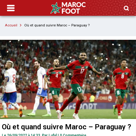
Accueil
Où et quand suivre Maroc – Paraguay ?
Où et quand suivre Maroc – Paraguay ?
Le 26/09/2022 à 14:33,
Par
Lufyl
|
0 Commentaire