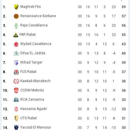
Maghreb Fès
1.
30
16
11
3
23
59
Renaissance Berkane
2.
30
16
9
5
17
57
Raja Casablanca
3.
30
16
8
6
20
56
FAR Rabat
4.
30
13
16
1
23
55
Wydad Casablanca
5.
30
13
4
13
6
43
Difaa EL Jadida
6.
30
9
13
8
-4
40
Ittihad Tanger
7.
30
9
12
9
-4
39
FUS Rabat
8.
30
9
10
11
-5
37
Kawkab Marrakech
9.
30
8
12
10
1
36
CODM Meknès
10.
30
9
9
12
-9
36
RCA Zemamra
11.
30
8
9
13
-9
33
Hassania Agadir
12.
30
8
9
13
-12
33
UTS Rabat
13.
30
6
13
11
-8
31
Yacoub El Mansour
14.
30
7
9
14
-10
30