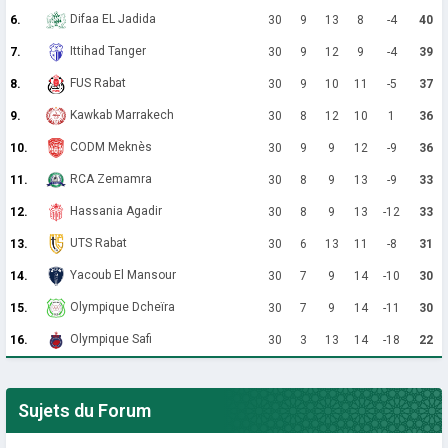
Difaa EL Jadida
6.
30
9
13
8
-4
40
Ittihad Tanger
7.
30
9
12
9
-4
39
FUS Rabat
8.
30
9
10
11
-5
37
Kawkab Marrakech
9.
30
8
12
10
1
36
CODM Meknès
10.
30
9
9
12
-9
36
RCA Zemamra
11.
30
8
9
13
-9
33
Hassania Agadir
12.
30
8
9
13
-12
33
UTS Rabat
13.
30
6
13
11
-8
31
Yacoub El Mansour
14.
30
7
9
14
-10
30
Olympique Dcheïra
15.
30
7
9
14
-11
30
Olympique Safi
16.
30
3
13
14
-18
22
Sujets du Forum