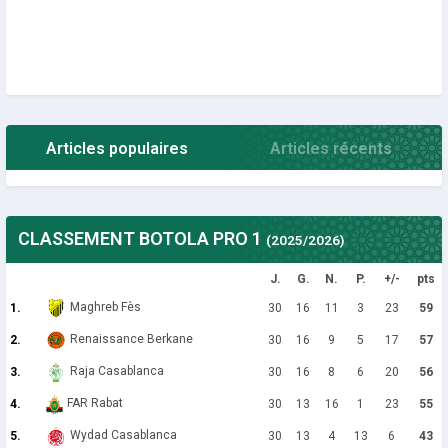
Articles populaires
Articles récents
CLASSEMENT BOTOLA PRO 1
(2025/2026)
J.
G.
N.
P.
+/-
pts
Maghreb Fès
1.
30
16
11
3
23
59
Renaissance Berkane
2.
30
16
9
5
17
57
Raja Casablanca
3.
30
16
8
6
20
56
FAR Rabat
4.
30
13
16
1
23
55
Wydad Casablanca
5.
30
13
4
13
6
43