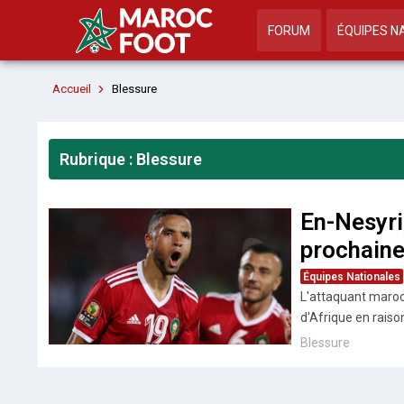
FORUM
ÉQUIPES N
Accueil
Blessure
Rubrique : Blessure
En-Nesyri
prochain
Équipes Nationales
L'attaquant maroc
d'Afrique en raiso
Blessure