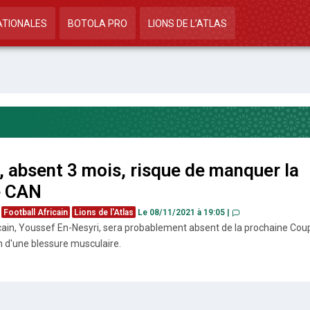
ATIONALES
BOTOLA PRO
LIONS DE L’ATLAS
, absent 3 mois, risque de manquer la
e CAN
Football Africain
Lions de l'Atlas
Le 08/11/2021 à 19:05
|
ain, Youssef En-Nesyri, sera probablement absent de la prochaine Cou
n d'une blessure musculaire.