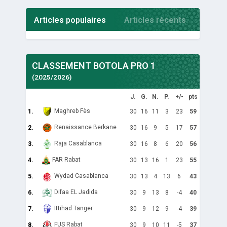
Articles populaires
Articles récents
CLASSEMENT BOTOLA PRO 1
(2025/2026)
J.
G.
N.
P.
+/-
pts
Maghreb Fès
1.
30
16
11
3
23
59
Renaissance Berkane
2.
30
16
9
5
17
57
Raja Casablanca
3.
30
16
8
6
20
56
FAR Rabat
4.
30
13
16
1
23
55
Wydad Casablanca
5.
30
13
4
13
6
43
Difaa EL Jadida
6.
30
9
13
8
-4
40
Ittihad Tanger
7.
30
9
12
9
-4
39
FUS Rabat
8.
30
9
10
11
-5
37