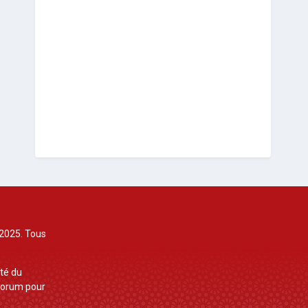
2025. Tous
ité du
 forum pour